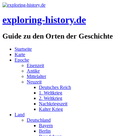
Skip
to
content
exploring-history.de
Guide zu den Orten der Geschichte
Startseite
Karte
Epoche
Eisenzeit
Antike
Mittelalter
Neuzeit
Deutsches Reich
1. Weltkrieg
2. Weltkrieg
Nachkriegszeit
Kalter Krieg
Land
Deutschland
Bayern
Berlin