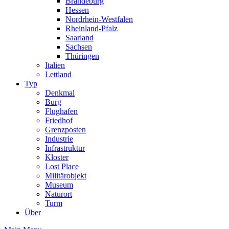
Brandeburg
Hessen
Nordrhein-Westfalen
Rheinland-Pfalz
Saarland
Sachsen
Thüringen
Italien
Lettland
Typ
Denkmal
Burg
Flughafen
Friedhof
Grenzposten
Industrie
Infrastruktur
Kloster
Lost Place
Militärobjekt
Museum
Naturort
Turm
Über