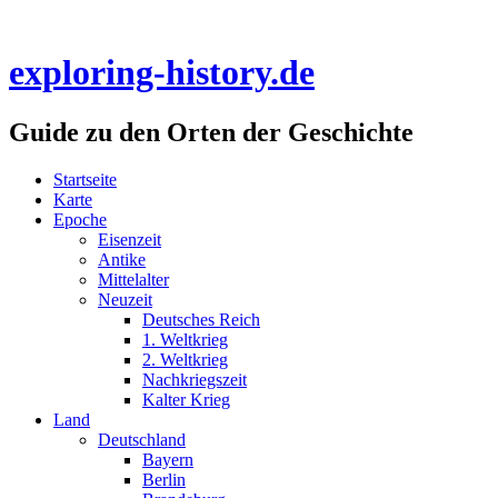
Skip
to
content
exploring-history.de
Guide zu den Orten der Geschichte
Startseite
Karte
Epoche
Eisenzeit
Antike
Mittelalter
Neuzeit
Deutsches Reich
1. Weltkrieg
2. Weltkrieg
Nachkriegszeit
Kalter Krieg
Land
Deutschland
Bayern
Berlin