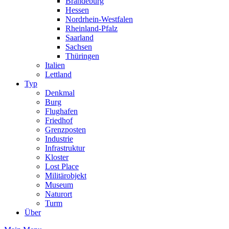
Brandeburg
Hessen
Nordrhein-Westfalen
Rheinland-Pfalz
Saarland
Sachsen
Thüringen
Italien
Lettland
Typ
Denkmal
Burg
Flughafen
Friedhof
Grenzposten
Industrie
Infrastruktur
Kloster
Lost Place
Militärobjekt
Museum
Naturort
Turm
Über