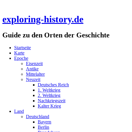
Skip
to
content
exploring-history.de
Guide zu den Orten der Geschichte
Startseite
Karte
Epoche
Eisenzeit
Antike
Mittelalter
Neuzeit
Deutsches Reich
1. Weltkrieg
2. Weltkrieg
Nachkriegszeit
Kalter Krieg
Land
Deutschland
Bayern
Berlin