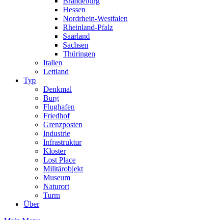
Brandeburg
Hessen
Nordrhein-Westfalen
Rheinland-Pfalz
Saarland
Sachsen
Thüringen
Italien
Lettland
Typ
Denkmal
Burg
Flughafen
Friedhof
Grenzposten
Industrie
Infrastruktur
Kloster
Lost Place
Militärobjekt
Museum
Naturort
Turm
Über